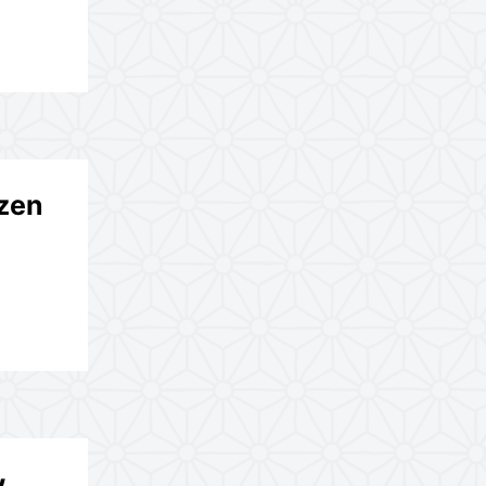
ezen
w