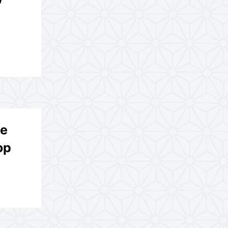
te
op