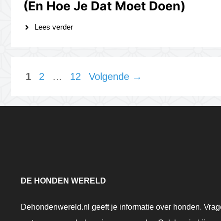
(en Hoe Je Dat Moet Doen)
Lees verder
Pagina
Pagina
Pagina
1
2
…
12
Volgende
→
DE HONDEN WERELD
Dehondenwereld.nl geeft je informatie over honden. Vra