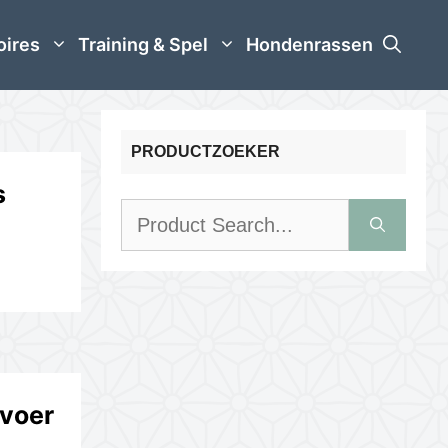
oires
Training & Spel
Hondenrassen
PRODUCTZOEKER
s
Zoek
naar:
voer