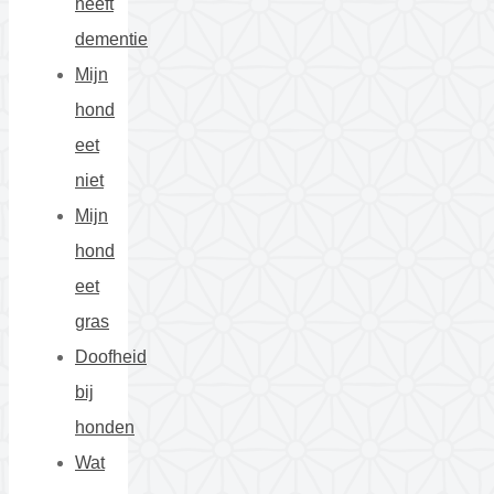
heeft
dementie
Mijn
hond
eet
niet
Mijn
hond
eet
gras
Doofheid
bij
honden
Wat