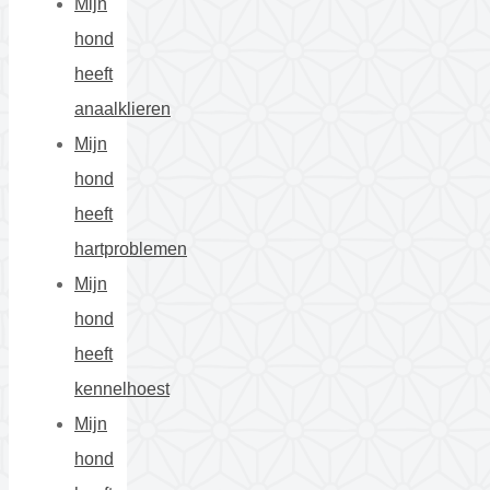
Mijn
hond
heeft
anaalklieren
Mijn
hond
heeft
hartproblemen
Mijn
hond
heeft
kennelhoest
Mijn
hond