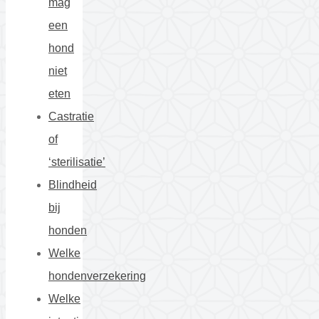
mag
een
hond
niet
eten
Castratie
of
‘sterilisatie’
Blindheid
bij
honden
Welke
hondenverzekering
Welke