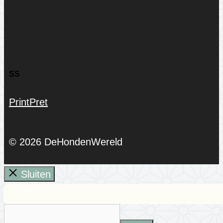
SS
PrintPret
© 2026 DeHondenWereld
Sluiten