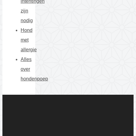
intentingen
zijn
nodig
Hond
met
allergie
Alles
over
hondenpoep