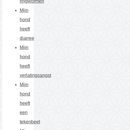
ringwormen
Mijn
hond
heeft
diarree
Mijn
hond
heeft
verlatingsangst
Mijn
hond
heeft
een
tekenbeet