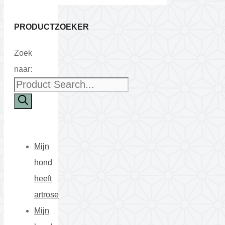
PRODUCTZOEKER
Zoek
naar:
Mijn
hond
heeft
artrose
Mijn