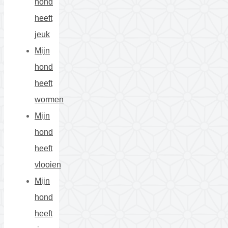
hond
heeft
jeuk
Mijn
hond
heeft
wormen
Mijn
hond
heeft
vlooien
Mijn
hond
heeft